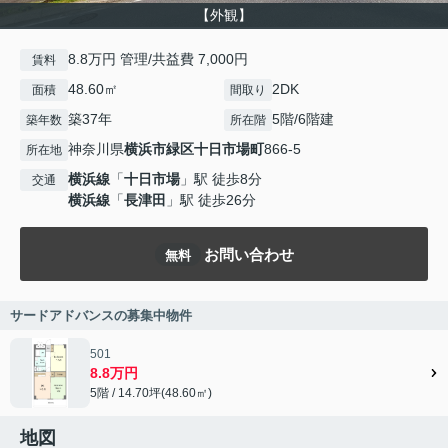
【外観】
8.8万円 管理/共益費 7,000円
賃料
48.60㎡
2DK
面積
間取り
築37年
5階/6階建
築年数
所在階
神奈川県
横浜市緑区
十日市場町
866-5
所在地
横浜線
「
十日市場
」駅 徒歩8分
交通
横浜線
「
長津田
」駅 徒歩26分
お問い合わせ
無料
サードアドバンスの募集中物件
501
8.8万円
5階 / 14.70坪(48.60㎡)
地図