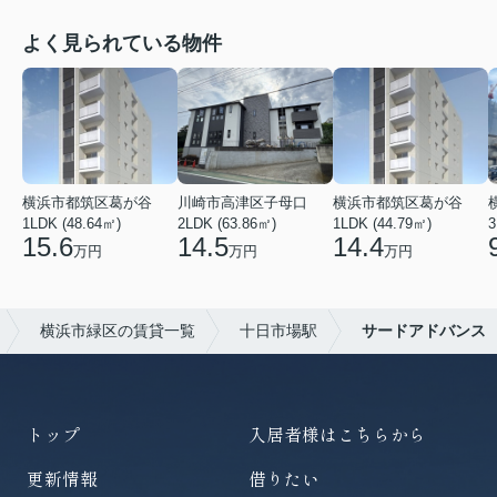
よく見られている物件
横浜市都筑区葛が谷
川崎市高津区子母口
横浜市都筑区葛が谷
1LDK (48.64㎡)
2LDK (63.86㎡)
1LDK (44.79㎡)
3
15.6
14.5
14.4
万円
万円
万円
横浜市緑区の賃貸一覧
十日市場駅
サードアドバンス
トップ
入居者様はこちらから
更新情報
借りたい