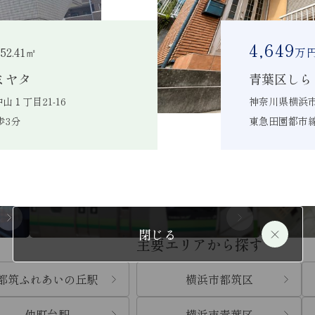
4,649
 52.41㎡
万
賃料から探す
ミヤタ
青葉区しら
１丁目21-16
神奈川県横浜市
検索
～
歩3分
東急田園都市線
沿線から探す
閉じる
主要エリアから探す
都筑ふれあいの丘駅
横浜市都筑区
仲町台駅
横浜市青葉区