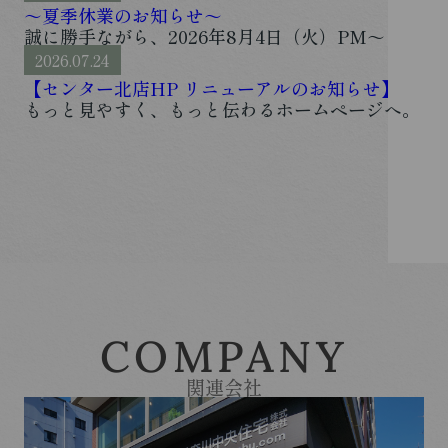
～夏季休業のお知らせ～
誠に勝手ながら、2026年8月4日（火）PM～
2026年8月13日（木）まで、神奈川中央住宅株式
2026.07.24
会社は夏季休業とさせていただきます。通常営業
は2026年8月14日（金） 9時から開始となりま
【センター北店HP リニューアルのお知らせ】
す。期間中ご不便をおかけしますが、何卒ご理解
もっと見やすく、もっと伝わるホームページへ。
いただきますようお願い致します。...
センター北店のサイトが、このたび大幅リニュー
アルしました。トップページをはじめ、「借りた
い」「貸したい」「買いたい」「売りたい」そし
て「会社概要」まで、それ...
COMPANY
関連会社