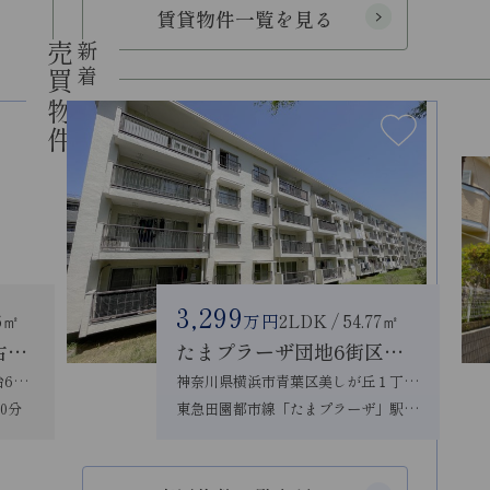
賃貸物件一覧を見る
売買物件
新着
new
3,299
46㎡
万円
2LDK / 54.77㎡
青葉区しらとり台 中古戸建
たまプラーザ団地6街区３号棟
神奈川県横浜市青葉区しらとり台60-58
神奈川県横浜市青葉区美しが丘１丁目21
0分
東急田園都市線「たまプラーザ」駅 徒歩12分