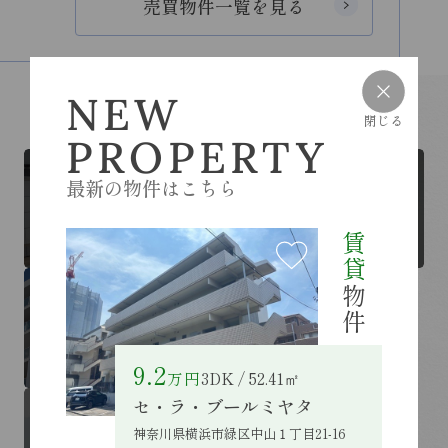
売買物件一覧を見る
CONTENTS
NEW
各種コンテンツ
閉じる
PROPERTY
最新の物件はこちら
RESIDENT
入居者様ページはこちらから
賃貸
物件
RENT
LEND
借りたい
貸したい
9.2
万円
3DK / 52.41㎡
セ・ラ・ブールミヤタ
BUY / MEMBER
SELL
神奈川県横浜市緑区中山１丁目21-16
買いたい /
売りたい /