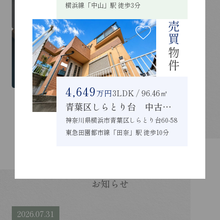
横浜線「中山」駅 徒歩3分
会員登録
無料査定
売買
物件
NEW RENT
NEW SALE
新着 賃貸物件
新着 売買物件
4,649
万円
3LDK / 96.46㎡
青葉区しらとり台 中古戸建
神奈川県横浜市青葉区しらとり台60-58
東急田園都市線「田奈」駅 徒歩10分
NEWS
お知らせ
2026.07.31