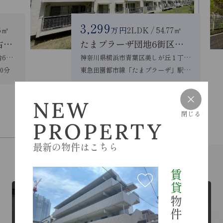
3,299
46㎡
万円
2LDK / 54.77㎡
青葉区しらとり台 中古戸建
たまプラーザ団地6街区３号棟
神奈川県横浜市青葉区しらとり台60-58
神奈川県横浜市青葉区美しが丘１丁目21
0分
東急田園都市線「たまプラーザ」駅 徒歩12分
NEW
売買物件一覧を見る
閉じる
PROPERTY
CONTENTS
最新の物件はこちら
各種コンテンツ
賃貸
物件
RESIDENT
入居者様ページはこちらから