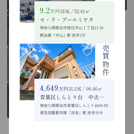
9.2
万円
3DK / 52.41㎡
セ・ラ・ブールミヤタ
RENT
LEND
神奈川県横浜市緑区中山１丁目21-16
借りたい
貸したい
横浜線「中山」駅 徒歩3分
売買
BUY / MEMBER
SELL
買いたい /
売りたい /
物件
会員登録
無料査定
4,649
万円
3LDK / 96.46㎡
青葉区しらとり台 中古戸建
NEW RENT
NEW SALE
新着 賃貸物件
新着 売買物件
神奈川県横浜市青葉区しらとり台60-58
東急田園都市線「田奈」駅 徒歩10分