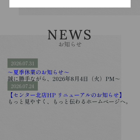
NEWS
お知らせ
2026.07.31
～夏季休業のお知らせ～
誠に勝手ながら、2026年8月4日（火）PM～
2026年8月13日（木）まで、神奈川中央住宅株式
2026.07.24
会社は夏季休業とさせていただきます。通常営業
は2026年8月14日（金） 9時から開始となりま
【センター北店HP リニューアルのお知らせ】
す。期間中ご不便をおかけしますが、何卒ご理解
もっと見やすく、もっと伝わるホームページへ。
いただきますようお願い致します。...
センター北店のサイトが、このたび大幅リニュー
アルしました。トップページをはじめ、「借りた
い」「貸したい」「買いたい」「売りたい」そし
て「会社概要」まで、それ...