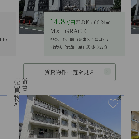
14.8
万円
2LDK / 66.24㎡
M’s GRACE
16
神奈川県川崎市高津区子母口237-1
南武線「武蔵中原」駅 徒歩22分
賃貸物件一覧を見る
売買物件
新着
new