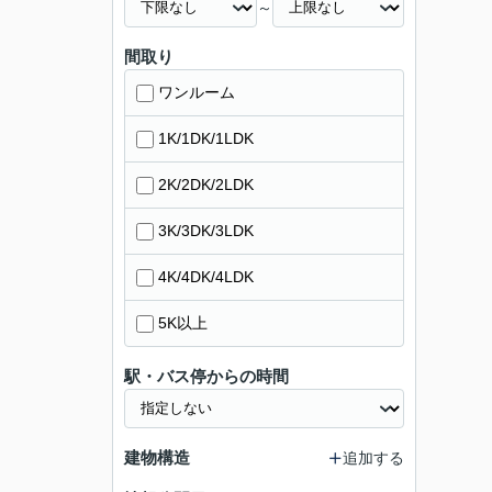
～
間取り
ワンルーム
1K/1DK/1LDK
2K/2DK/2LDK
3K/3DK/3LDK
4K/4DK/4LDK
5K以上
駅・バス停からの時間
建物構造
追加する