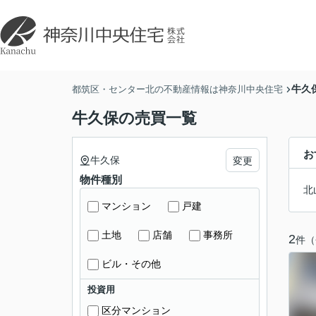
牛久
都筑区・センター北の不動産情報は神奈川中央住宅
牛久保の売買一覧
お
牛久保
変更
物件種別
北
マンション
戸建
土地
店舗
事務所
2
件（
ビル・その他
投資用
区分マンション