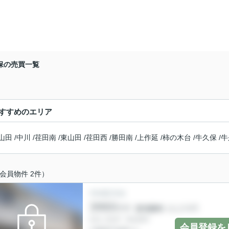
保の売買一覧
すすめのエリア
山田
/
中川
/
荏田南
/
東山田
/
荏田西
/
勝田南
/
上作延
/
柿の木台
/
牛久保
/
牛
会員物件 2件）
会員登録を