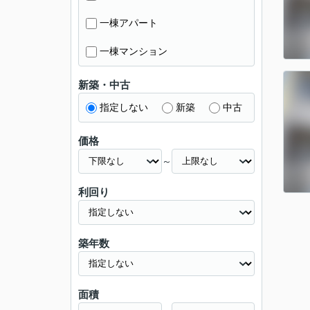
一棟アパート
一棟マンション
新築・中古
指定しない
新築
中古
価格
～
利回り
築年数
面積