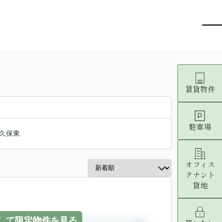
賃貸物件
駐車場
久保東
オフィス
テナント
貸地
して限定物件を見る