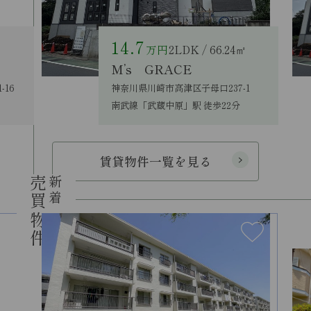
14.7
万円
2LDK / 66.24㎡
M’s GRACE
16
神奈川県川崎市高津区子母口237-1
南武線「武蔵中原」駅 徒歩22分
賃貸物件一覧を見る
売買物件
新着
new