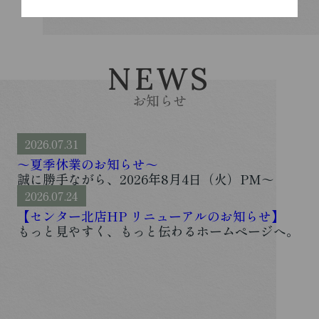
NEWS
お知らせ
2026.07.31
～夏季休業のお知らせ～
誠に勝手ながら、2026年8月4日（火）PM～
2026年8月13日（木）まで、神奈川中央住宅株式
2026.07.24
会社は夏季休業とさせていただきます。通常営業
は2026年8月14日（金） 9時から開始となりま
【センター北店HP リニューアルのお知らせ】
す。期間中ご不便をおかけしますが、何卒ご理解
もっと見やすく、もっと伝わるホームページへ。
いただきますようお願い致します。...
センター北店のサイトが、このたび大幅リニュー
アルしました。トップページをはじめ、「借りた
い」「貸したい」「買いたい」「売りたい」そし
て「会社概要」まで、それ...