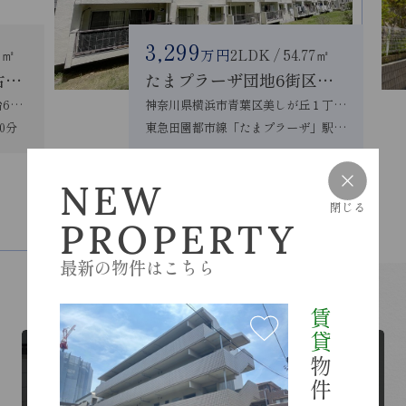
3,299
6㎡
万円
2LDK / 54.77㎡
青葉区しらとり台 中古戸建
たまプラーザ団地6街区３号棟
神奈川県横浜市青葉区しらとり台60-58
神奈川県横浜市青葉区美しが丘１丁目21
0分
東急田園都市線「たまプラーザ」駅 徒歩12分
NEW
売買物件一覧を見る
閉じる
PROPERTY
CONTENTS
最新の物件はこちら
各種コンテンツ
賃貸
物件
RESIDENT
入居者様ページはこちらから