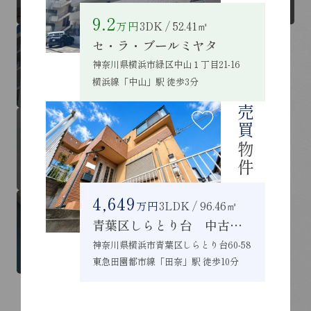
9.2
万円
3DK / 52.41㎡
セ・ラ・ブールミヤタ
RENT
LEND
神奈川県横浜市緑区中山１丁目21-16
借りたい
貸したい
横浜線「中山」駅 徒歩3分
売買
BUY / MEMBER
SELL
買いたい /
売りたい /
物件
会員登録
無料査定
4,649
万円
3LDK / 96.46㎡
青葉区しらとり台 中古戸建
NEW RENT
NEW SALE
新着 賃貸物件
新着 売買物件
神奈川県横浜市青葉区しらとり台60-58
東急田園都市線「田奈」駅 徒歩10分