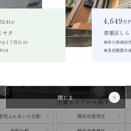
4,649
 52.41㎡
万
賃料から探す
ミヤタ
青葉区しら
１丁目21-16
神奈川県横浜市
検索
～
歩3分
東急田園都市線
沿線から探す
閉じる
主要エリアから探す
都筑ふれあいの丘駅
横浜市都筑区
仲町台駅
横浜市青葉区