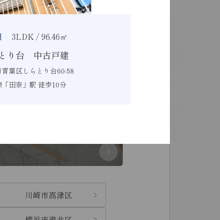
売買物件
円
3LDK / 96.46㎡
とり台 中古戸建
青葉区しらとり台60-58
検索
「田奈」駅 徒歩10分
間取から探す
川崎市高津区
横浜市港北区