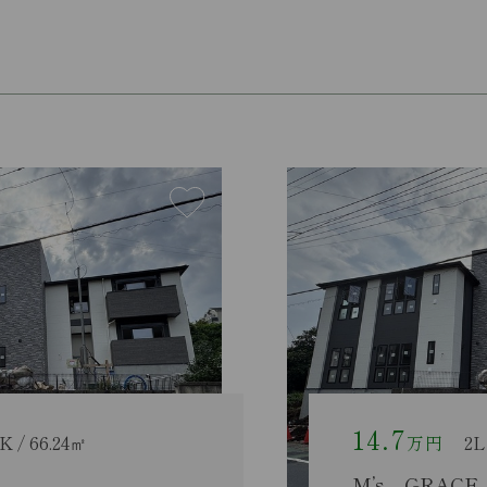
12.3
万円
1LDK / 54.57㎡
M’s GRACE