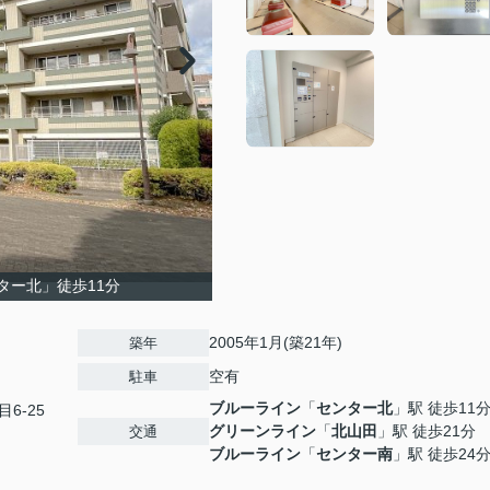
ター北」徒歩11分
2005年1月(築21年)
築年
空有
駐車
ブルーライン
「
センター北
」駅 徒歩11
目6-25
グリーンライン
「
北山田
」駅 徒歩21分
交通
ブルーライン
「
センター南
」駅 徒歩24