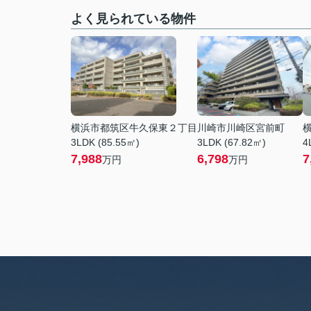
よく見られている物件
横浜市都筑区牛久保東２丁目
川崎市川崎区宮前町
3LDK (85.55㎡)
3LDK (67.82㎡)
4
7,988
6,798
7
万円
万円