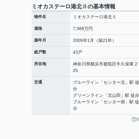
ミオカステーロ港北Ⅱの基本情報
物件名
ミオカステーロ港北Ⅱ
価格
7,988万円
築年月
2005年1月（築21年）
総戸数
43戸
所在地
神奈川県
横浜市都筑区
牛久保東
２
25
交通
ブルーライン
「
センター北
」駅 徒
分
グリーンライン
「
北山田
」駅 徒歩
ブルーライン
「
センター南
」駅 徒
分