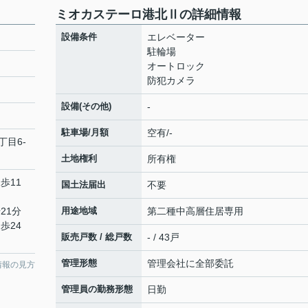
ミオカステーロ港北Ⅱの詳細情報
設備条件
エレベーター
駐輪場
オートロック
防犯カメラ
設備(その他)
-
駐車場/月額
空有/-
丁目6-
土地権利
所有権
歩11
国土法届出
不要
21分
用途地域
第二種中高層住居専用
歩24
販売戸数 / 総戸数
- / 43戸
管理形態
管理会社に全部委託
情報の見方
管理員の勤務形態
日勤