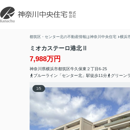
都筑区・センター北の不動産情報は神奈川中央住宅
横浜
ミオカステーロ港北Ⅱ
7,988万円
神奈川県
横浜市都筑区
牛久保東
２丁目6-25
ブルーライン「センター北」駅徒歩11分
グリーン
1
/
5