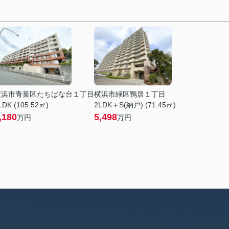
横浜市青葉区たちばな台１丁目
横浜市緑区鴨居１丁目
LDK (105.52㎡)
2LDK＋S(納戸) (71.45㎡)
,180
5,498
万円
万円