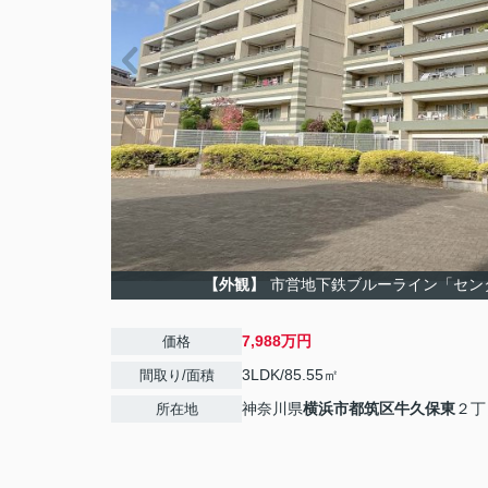
【外観】
市営地下鉄ブルーライン「セン
7,988万円
価格
3LDK/85.55㎡
間取り/面積
神奈川県
横浜市都筑区
牛久保東
２丁
所在地