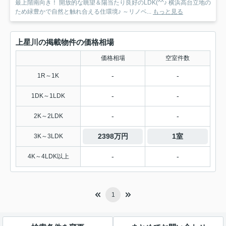
最上階南向き！ 開放的な眺望＆陽当たり良好のLDK(^^♪ 横浜高台立地の
ため緑豊かで自然と触れ合える住環境♪ ～リノベ...
もっと見る
上星川の掲載物件の価格相場
価格相場
空室件数
-
-
1R～1K
-
-
1DK～1LDK
-
-
2K～2LDK
2398万円
1室
3K～3LDK
-
-
4K～4LDK以上
1