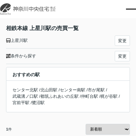
相鉄本線 上星川駅の売買一覧
上星川駅
変更
条件から探す
変更
おすすめの駅
センター北駅
/
北山田駅
/
センター南駅
/
市が尾駅
/
武蔵溝ノ口駅
/
都筑ふれあいの丘駅
/
仲町台駅
/
梶が谷駅
/
宮前平駅
/
鷺沼駅
1
件