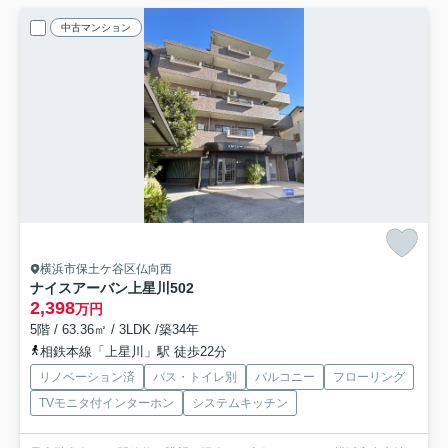
中古マンション
横浜市保土ケ谷区仏向西
ナイスアーバン上星川
502
2,398
万円
5階 / 63.36㎡ / 3LDK /築34年
相鉄本線「上星川」駅 徒歩22分
リノベーション済
バス・トイレ別
バルコニー
フローリング
TVモニタ付インターホン
システムキッチン