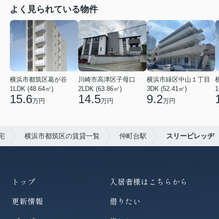
よく見られている物件
横浜市都筑区葛が谷
川崎市高津区子母口
横浜市緑区中山１丁目
1LDK (48.64㎡)
2LDK (63.86㎡)
3DK (52.41㎡)
1
15.6
14.5
9.2
万円
万円
万円
宅
横浜市都筑区の賃貸一覧
仲町台駅
スリービレッヂ
トップ
入居者様はこちらから
更新情報
借りたい