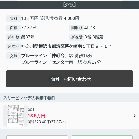
【外観】
13.5万円 管理/共益費 4,000円
賃料
77.37㎡
4LDK
面積
間取り
築37年
3階/3階建
築年数
所在階
神奈川県
横浜市都筑区
茅ケ崎南
１丁目９－１７
所在地
ブルーライン
「
仲町台
」駅 徒歩15分
交通
ブルーライン
「
センター南
」駅 徒歩17分
お問い合わせ
無料
スリービレッヂの募集中物件
301
13.5万円
3階 / 23.40坪(77.37㎡)