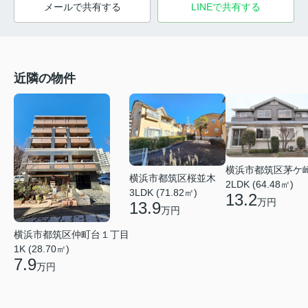
メールで共有する
LINEで共有する
近隣の物件
横浜市都筑区茅ケ
横浜市都筑区桜並木
2LDK (64.48㎡)
3LDK (71.82㎡)
13.2
万円
13.9
万円
横浜市都筑区仲町台１丁目
1K (28.70㎡)
7.9
万円