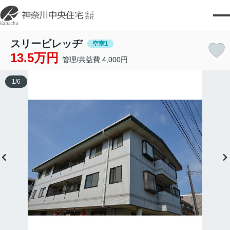
スリービレッヂ
空室1
13.5万円
管理/共益費 4,000円
1
/
6