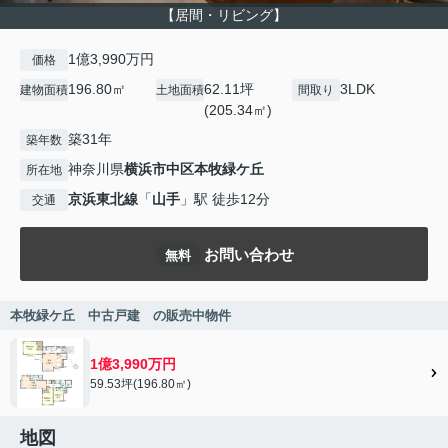
【居間・リビング】
1億3,990万円
価格
196.80㎡
62.11坪
3LDK
建物面積
土地面積
間取り
(205.34㎡)
築31年
築年数
神奈川県
横浜市中区
本牧緑ケ丘
所在地
京浜東北線
「
山手
」駅 徒歩12分
交通
お問い合わせ
無料
本牧緑ケ丘 中古戸建 の販売中物件
1億3,990万円
59.53坪(196.80㎡)
地図