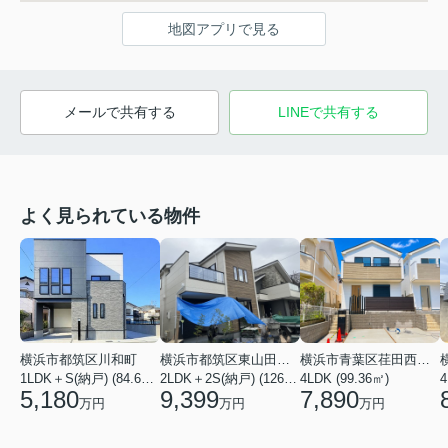
地図アプリで見る
メールで共有する
LINEで共有する
よく見られている物件
横浜市都筑区川和町
横浜市都筑区東山田１丁目
横浜市青葉区荏田西３丁目
1LDK＋S(納戸) (84.61㎡)
2LDK＋2S(納戸) (126.69㎡)
4LDK (99.36㎡)
4
5,180
9,399
7,890
万円
万円
万円