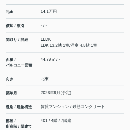
14.1万円
礼金
- / -
償却 / 敷引
1LDK
間取り / 詳細
LDK 13.2帖 1室
/
洋室 4.5帖 1室
44.79㎡ / -
面積 /
バルコニー面積
北東
向き
2026年9月(予定)
築年月
賃貸マンション / 鉄筋コンクリート
種別 / 建物構造
401 / 4階 / 7階建
部屋 /
所在階 / 階建て