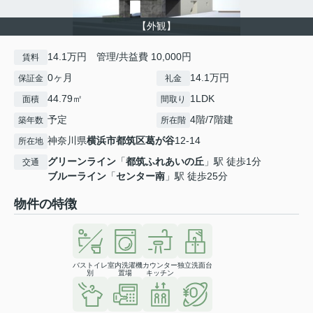
【外観】
14.1万円 管理/共益費 10,000円
賃料
0ヶ月
14.1万円
保証金
礼金
44.79㎡
1LDK
面積
間取り
予定
4階/7階建
築年数
所在階
神奈川県
横浜市都筑区
葛が谷
12-14
所在地
グリーンライン
「
都筑ふれあいの丘
」駅 徒歩1分
交通
ブルーライン
「
センター南
」駅 徒歩25分
物件の特徴
バストイレ
室内洗濯機
カウンター
独立洗面台
別
置場
キッチン