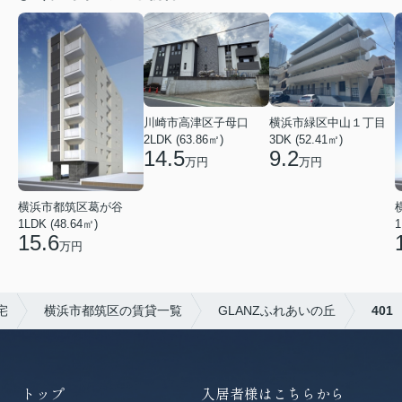
川崎市高津区子母口
横浜市緑区中山１丁目
2LDK (63.86㎡)
3DK (52.41㎡)
14.5
9.2
万円
万円
横浜市都筑区葛が谷
1LDK (48.64㎡)
1
15.6
万円
宅
横浜市都筑区の賃貸一覧
GLANZふれあいの丘
401
トップ
入居者様はこちらから