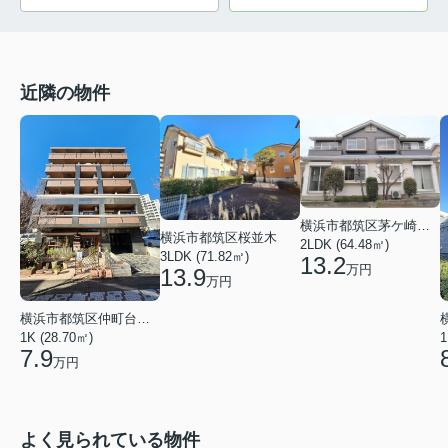
近隣の物件
横浜市都筑区茅ケ崎東２丁目
横浜市都筑区桜並木
2LDK (64.48㎡)
3LDK (71.82㎡)
13.2
万円
13.9
万円
横浜市都筑区仲町台１丁目
1K (28.70㎡)
1
7.9
万円
よく見られている物件