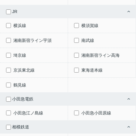
JR
横浜線
横須賀線
湘南新宿ライン宇須
南武線
埼京線
湘南新宿ライン高海
京浜東北線
東海道本線
鶴見線
小田急電鉄
小田急江ノ島線
小田急小田原線
相模鉄道