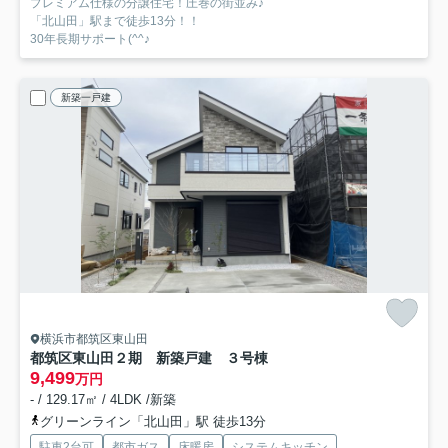
プレミアム仕様の分譲住宅！圧巻の街並み♪
「北山田」駅まで徒歩13分！！
30年長期サポート(^^♪
新築一戸建
横浜市都筑区東山田
都筑区東山田２期 新築戸建 ３号棟
9,499
万円
- / 129.17㎡ / 4LDK /新築
グリーンライン「北山田」駅 徒歩13分
駐車2台可
都市ガス
床暖房
システムキッチン