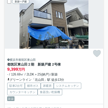
新築一戸建
横浜市都筑区東山田
都筑区東山田２期 新築戸建 2号棟
9,399
万円
- / 126.69㎡ / 2LDK＋2S(納戸) /新築
グリーンライン「北山田」駅 徒歩13分
駐車2台可
都市ガス
床暖房
システムキッチン
カウンターキッチン
食器洗い乾燥機
新築