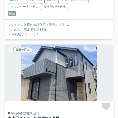
カウンターキッチン
食器洗い乾燥機
新築
プレミアム仕様の分譲住宅！圧巻の街並み♪
「北山田」駅まで徒歩13分！！
30年長期サポート(^^♪
新築一戸建
横浜市都筑区東山田