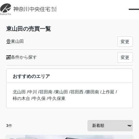
東山田の売買一覧
東山田
変更
条件から探す
変更
おすすめのエリア
北山田
/
中川
/
荏田南
/
東山田
/
荏田西
/
勝田南
/
上作延
/
柿の木台
/
牛久保
/
牛久保東
3
件