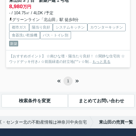
東山田３丁目 新築戸建１号地
8,980
万円
- / 104.75㎡ / 4LDK /予定
グリーンライン「北山田」駅 徒歩8分
都市ガス
陽当り良好
システムキッチン
カウンターキッチン
食器洗い乾燥機
バス・トイレ別
新築
【おすすめポイント】 ☆南ひな壇・陽当たり良好！ ☆閑静な住宅街 ☆
ウッドデッキ付き♪ ☆前面緑道の好立地(^^♪ ☆制...
もっと見る
1
検索条件を変更
まとめてお問い合わせ
区・センター北の不動産情報は神奈川中央住宅
東山田の売買一覧