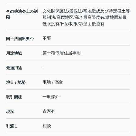
文化財保護法/景観法/宅地造成及び特定盛土等
その他法令上の制
限
規制法/高度地区/高さ最高限度有/敷地面積最
低限度有/日影制限有/壁面後退有
不要
国土法届出要否
第一種低層住居専用
用途地域
-
最適用途
宅地 / 高台
地目 / 地勢
一般媒介
取引態様
古家有
現況
相談
引渡し