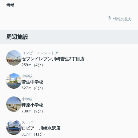
備考
情報の見方
周辺施設
コンビニエンスストア
セブンイレブン川崎菅生2丁目店
259ｍ（4分）
中学校
菅生中学校
627ｍ（8分）
小学校
稗原小学校
708ｍ（9分）
スーパー
ロピア 川崎水沢店
817ｍ（11分）