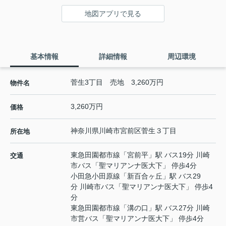
地図アプリで見る
基本情報
詳細情報
周辺環境
菅生3丁目 売地 3,260万円
物件名
3,260万円
価格
神奈川県
川崎市宮前区
菅生
３丁目
所在地
東急田園都市線
「
宮前平
」駅 バス19分 川崎
交通
市バス「聖マリアンナ医大下」 停歩4分
小田急小田原線
「
新百合ヶ丘
」駅 バス29
分 川崎市バス「聖マリアンナ医大下」 停歩4
分
東急田園都市線
「
溝の口
」駅 バス27分 川崎
市営バス「聖マリアンナ医大下」 停歩4分