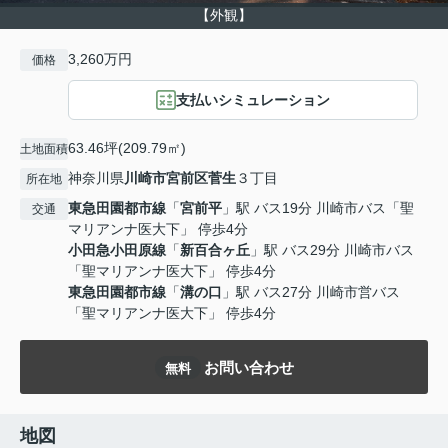
【外観】
3,260万円
価格
支払いシミュレーション
63.46坪(209.79㎡)
土地面積
神奈川県
川崎市宮前区
菅生
３丁目
所在地
東急田園都市線
「
宮前平
」駅 バス19分 川崎市バス「聖
交通
マリアンナ医大下」 停歩4分
小田急小田原線
「
新百合ヶ丘
」駅 バス29分 川崎市バス
「聖マリアンナ医大下」 停歩4分
東急田園都市線
「
溝の口
」駅 バス27分 川崎市営バス
「聖マリアンナ医大下」 停歩4分
お問い合わせ
無料
地図