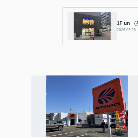
1F un
2026.06.26