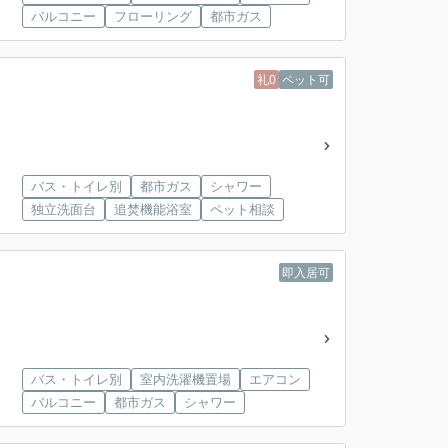
バルコニー
フローリング
都市ガス
礼0
ペット可
バス・トイレ別
都市ガス
シャワー
独立洗面台
追焚機能浴室
ペット相談
即入居可
バス・トイレ別
室内洗濯機置場
エアコン
バルコニー
都市ガス
シャワー