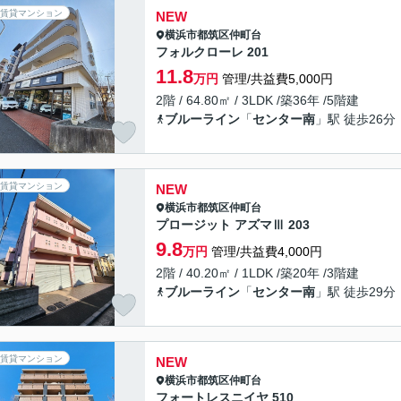
賃貸マンション
NEW
横浜市都筑区
仲町台
フォルクローレ 201
11.8
万円
管理/共益費5,000円
2階 / 64.80㎡ / 3LDK /築36年 /5階建
ブルーライン
「
センター南
」駅 徒歩26分
賃貸マンション
NEW
横浜市都筑区
仲町台
プロージット アズマⅢ 203
9.8
万円
管理/共益費4,000円
2階 / 40.20㎡ / 1LDK /築20年 /3階建
ブルーライン
「
センター南
」駅 徒歩29分
賃貸マンション
NEW
横浜市都筑区
仲町台
フォートレスニイヤ 510