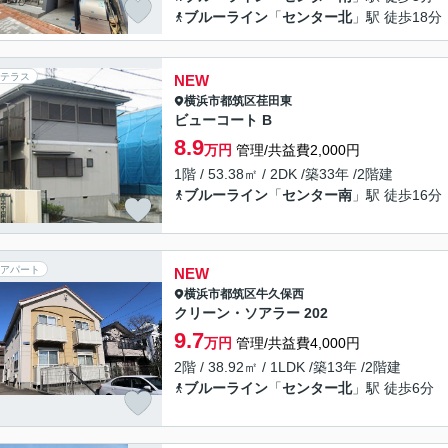
ブルーライン
「
センター北
」駅 徒歩18分
テラス
NEW
横浜市都筑区
荏田東
ビューコート B
8.9
万円
管理/共益費2,000円
1階 / 53.38㎡ / 2DK /築33年 /2階建
ブルーライン
「
センター南
」駅 徒歩16分
アパート
NEW
横浜市都筑区
牛久保西
クリーン・ソアラー 202
9.7
万円
管理/共益費4,000円
2階 / 38.92㎡ / 1LDK /築13年 /2階建
ブルーライン
「
センター北
」駅 徒歩6分