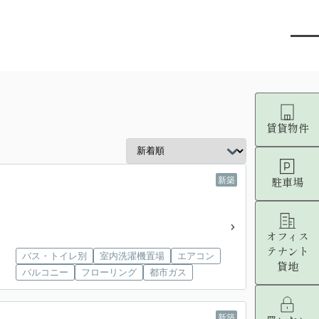
賃貸物件
駐車場
新築
オフィス
テナント
バス・トイレ別
室内洗濯機置場
エアコン
貸地
バルコニー
フローリング
都市ガス
新築