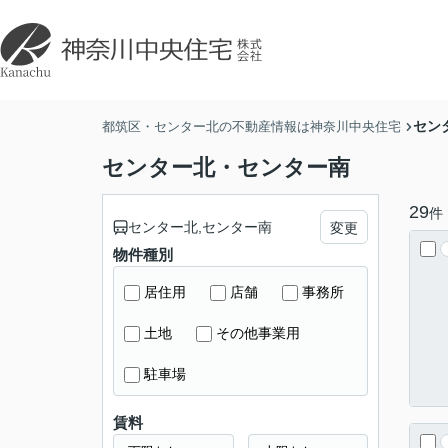
セン
都筑区・センター北の不動産情報は神奈川中央住宅
センター北・センター南
29
件
センター北,センター南
変更
物件種別
居住用
店舗
事務所
土地
その他事業用
駐車場
賃料