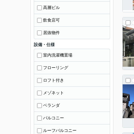
高層ビル
飲食店可
居抜物件
設備・仕様
室内洗濯機置場
フローリング
ロフト付き
メゾネット
ベランダ
バルコニー
ルーフバルコニー