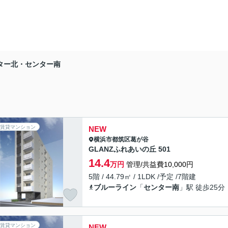
ター北・センター南
賃貸マンション
NEW
横浜市都筑区
葛が谷
GLANZふれあいの丘 501
14.4
万円
管理/共益費10,000円
5階 / 44.79㎡ / 1LDK /予定 /7階建
ブルーライン
「
センター南
」駅 徒歩25分
賃貸マンション
NEW