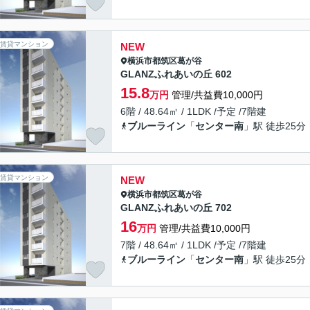
賃貸マンション
NEW
横浜市都筑区
葛が谷
GLANZふれあいの丘 602
15.8
万円
管理/共益費10,000円
6階 / 48.64㎡ / 1LDK /予定 /7階建
ブルーライン
「
センター南
」駅 徒歩25分
賃貸マンション
NEW
横浜市都筑区
葛が谷
GLANZふれあいの丘 702
16
万円
管理/共益費10,000円
7階 / 48.64㎡ / 1LDK /予定 /7階建
ブルーライン
「
センター南
」駅 徒歩25分