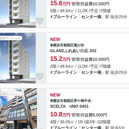
15.6
万円
管理/共益費10,000円
5階 / 48.64㎡ / 1LDK /予定 /7階建
ブルーライン
「
センター南
」駅 徒歩25分
賃貸マンション
NEW
横浜市都筑区
葛が谷
GLANZふれあいの丘 202
15.2
万円
管理/共益費10,000円
2階 / 48.64㎡ / 1LDK /予定 /7階建
ブルーライン
「
センター南
」駅 徒歩25分
賃貸マンション
NEW
横浜市都筑区
茅ケ崎中央
SCELTA UNO 0401
10.8
万円
管理/共益費8,000円
4階 / 36.05㎡ / 1R /築3年 /10階建
ブルーライン
「
センター南
」駅 徒歩5分