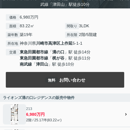
武線「津田山」駅徒歩10分
6,980万円
価格
83.22㎡
3LDK
面積
間取り
築19年
2階/5階建
築年数
所在階
神奈川県
川崎市高津区
上作延
5-1-1
所在地
東急田園都市線
「
溝の口
」駅 徒歩14分
交通
東急田園都市線
「
梶が谷
」駅 徒歩11分
南武線
「
津田山
」駅 徒歩10分
お問い合わせ
無料
ライオンズ溝の口レジデンスの販売中物件
213
6,980万円
2階 / 25.17坪(83.22㎡)