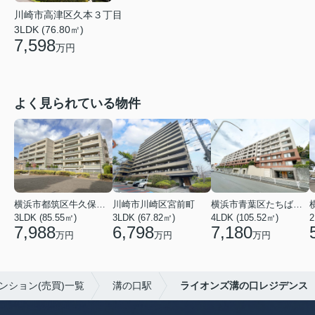
川崎市高津区久本３丁目
3LDK (76.80㎡)
7,598
万円
よく見られている物件
横浜市都筑区牛久保東２丁目
川崎市川崎区宮前町
横浜市青葉区たちばな台１丁目
3LDK (85.55㎡)
3LDK (67.82㎡)
4LDK (105.52㎡)
7,988
6,798
7,180
万円
万円
万円
ンション(売買)一覧
溝の口駅
ライオンズ溝の口レジデンス