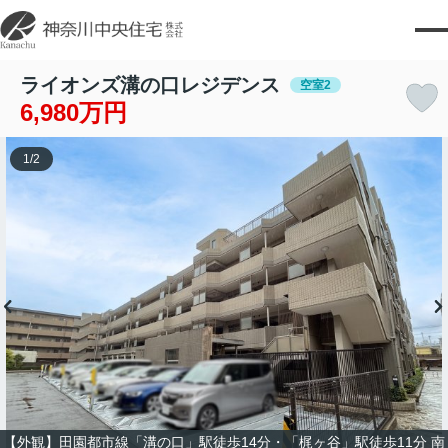
ライオンズ溝の口レジデンス
空室2
6,980万円
1
/
2
【外観】田園都市線「溝の口」駅徒歩14分・「梶ヶ谷」駅徒歩11分 南