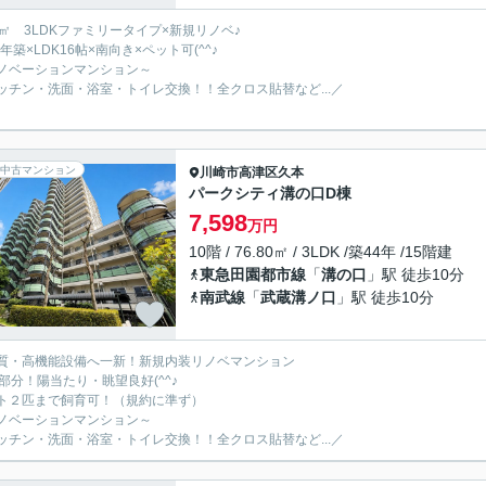
3㎡ 3LDKファミリータイプ×新規リノベ♪
6年築×LDK16帖×南向き×ペット可(^^♪
ノベーションマンション～
ッチン・洗面・浴室・トイレ交換！！全クロス貼替など...／
中古マンション
川崎市高津区
久本
パークシティ溝の口D棟
7,598
万円
10階 / 76.80㎡ / 3LDK /築44年 /15階建
東急田園都市線
「
溝の口
」駅 徒歩10分
南武線
「
武蔵溝ノ口
」駅 徒歩10分
質・高機能設備へ一新！新規内装リノベマンション
階部分！陽当たり・眺望良好(^^♪
ト２匹まで飼育可！（規約に準ず）
ノベーションマンション～
ッチン・洗面・浴室・トイレ交換！！全クロス貼替など...／