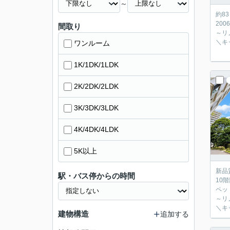
～
約8
200
間取り
～リ
＼キ
ワンルーム
1K/1DK/1LDK
2K/2DK/2LDK
3K/3DK/3LDK
4K/4DK/4LDK
5K以上
新品
駅・バス停からの時間
10
ペッ
～リ
＼キ
建物構造
追加する