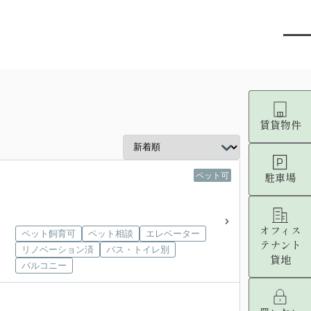
賃貸物件
駐車場
ペット可
オフィス
ペット飼育可
ペット相談
エレベーター
テナント
リノベーション済
バス・トイレ別
貸地
バルコニー