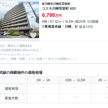
中古マンション
川崎市川崎区
宮前町
コスモ川崎宮前町 603
6,798
万円
6階 / 67.82㎡ / 3LDK /築25年 /12階建
東海道本線
「
川崎
」駅 徒歩12分
向き・陽当たり通風良好♪
DK×全居室天井高2,450ｍｍ以上！
ノベーションマンション～
ッチン・洗面・浴室・トイレ交換！！全クロス貼替など...／
武線の掲載物件の価格相場
1R ～ 1K
1DK ～ 1LDK
2K ～ 
-
-
-
価格相場
-
-
-
募集件数