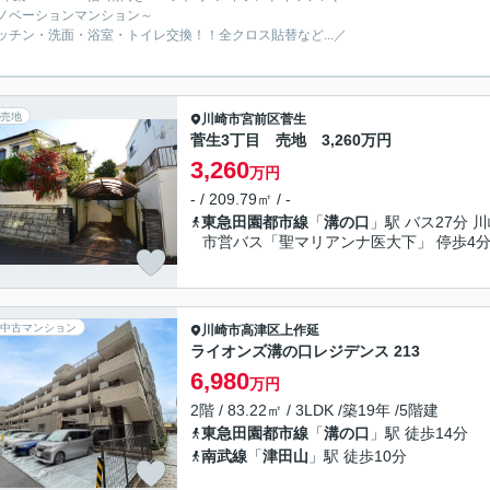
ノベーションマンション～
ッチン・洗面・浴室・トイレ交換！！全クロス貼替など...／
売地
川崎市宮前区
菅生
菅生3丁目 売地 3,260万円
3,260
万円
- / 209.79㎡ / -
東急田園都市線
「
溝の口
」駅 バス27分 
市営バス「聖マリアンナ医大下」 停歩4
中古マンション
川崎市高津区
上作延
ライオンズ溝の口レジデンス 213
6,980
万円
2階 / 83.22㎡ / 3LDK /築19年 /5階建
東急田園都市線
「
溝の口
」駅 徒歩14分
南武線
「
津田山
」駅 徒歩10分