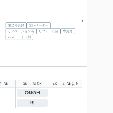
陽当り良好
エレベーター
リノベーション済
リフォーム済
専用庭
バス・トイレ別
2LDK
3K ～ 3LDK
4K ～ 4LDK以上
7089万円
-
4件
-