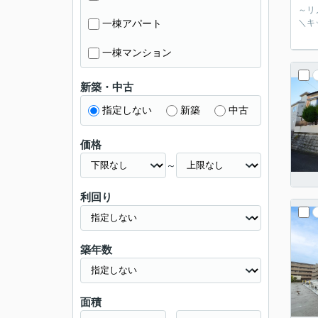
～リ
一棟アパート
＼キ
一棟マンション
新築・中古
指定しない
新築
中古
価格
～
利回り
築年数
面積