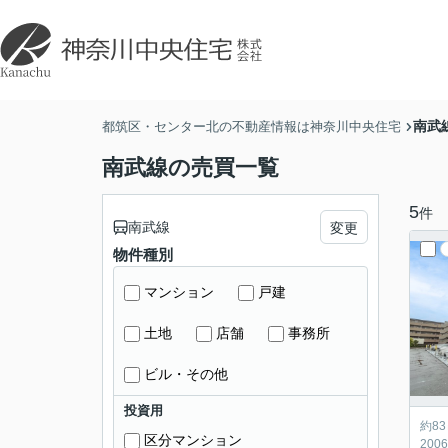
南武
都筑区・センター北の不動産情報は神奈川中央住宅
南武線の売買一覧
5
件
南武線
変更
物件種別
マンション
戸建
土地
店舗
事務所
ビル・その他
投資用
約8
区分マンション
200