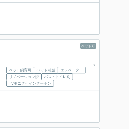
ペット可
ペット飼育可
ペット相談
エレベーター
リノベーション済
バス・トイレ別
TVモニタ付インターホン