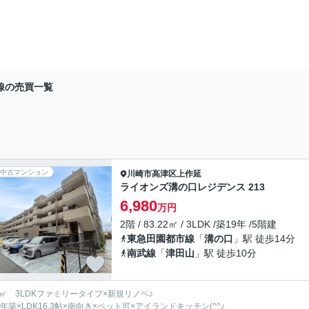
線の売買一覧
中古マンション
川崎市高津区
上作延
ライオンズ溝の口レジデンス 213
6,980
万円
2階 / 83.22㎡ / 3LDK /築19年 /5階建
東急田園都市線
「
溝の口
」駅 徒歩14分
南武線
「
津田山
」駅 徒歩10分
3㎡ 3LDKファミリータイプ×新規リノベ♪
6年築×LDK16.3帖×南向き×ペット可×アイランドキッチン(^^♪