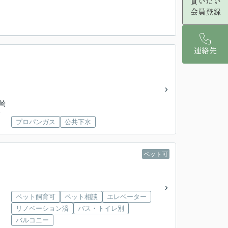
買いたい
会員登録
連絡先
川崎
分
プロパンガス
公共下水
ペット可
ペット飼育可
ペット相談
エレベーター
リノベーション済
バス・トイレ別
バルコニー