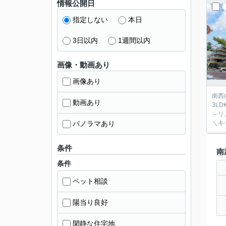
情報公開日
指定しない
本日
3日以内
1週間以内
画像・動画あり
画像あり
南西
動画あり
3L
～リ
パノラマあり
＼キ
条件
南
条件
ペット相談
陽当り良好
閑静な住宅地