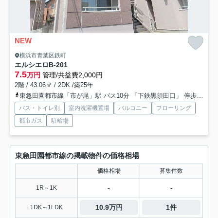
NEW
横浜市青葉区鉄町
エルシエロ
B-201
7.5
万円
管理/共益費2,000円
2階 / 43.06㎡ / 2DK /築25年
東急田園都市線「市が尾」駅 バス10分 「下鉄黒須田口」 停歩1分
バス・トイレ別
室内洗濯機置場
バルコニー
フローリング
都市ガス
駐輪場
東急田園都市線の掲載物件の価格相場
価格相場
募集件数
-
-
1R～1K
10.9万円
1件
1DK～1LDK