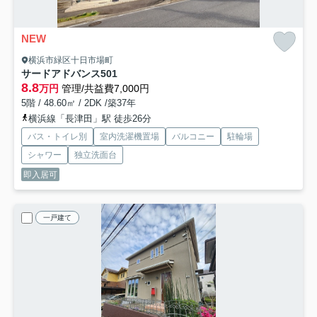
NEW
横浜市緑区十日市場町
サードアドバンス
501
8.8
万円
管理/共益費7,000円
5階 / 48.60㎡ / 2DK /築37年
横浜線「長津田」駅 徒歩26分
バス・トイレ別
室内洗濯機置場
バルコニー
駐輪場
シャワー
独立洗面台
即入居可
一戸建て