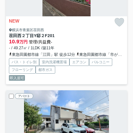
NEW
横浜市青葉区荏田西
荏田西２丁目Y邸２F
201
10.9
万円
管理/共益費-
- / 49.27㎡ / 1LDK /築11年
東急田園都市線「江田」駅 徒歩12分
東急田園都市線「市が尾」駅 徒歩18分
バス・トイレ別
室内洗濯機置場
エアコン
バルコニー
フローリング
都市ガス
即入居可
アパート