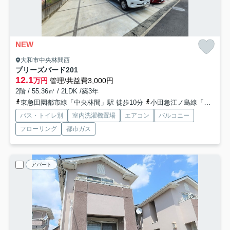
NEW
大和市中央林間西
ブリーズバード
201
12.1
万円
管理/共益費3,000円
2階 / 55.36㎡ / 2LDK /築3年
東急田園都市線「中央林間」駅 徒歩10分
小田急江ノ島線「中央林間」駅 徒歩10分
バス・トイレ別
室内洗濯機置場
エアコン
バルコニー
フローリング
都市ガス
アパート