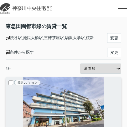
東急田園都市線の賃貸一覧
渋谷駅,池尻大橋駅,三軒茶屋駅,駒沢大学駅,桜新町駅,用賀駅,二子玉川駅,二子新地駅,高津駅,武蔵溝ノ口駅,梶が谷駅,宮崎台駅,宮前平駅,鷺沼駅,たまプラーザ駅,あざみ野駅,江田駅,市が尾駅,藤が丘駅,青葉台駅,田奈駅,長津田駅,つくし野駅,すずかけ台駅,南町田グランベリーＰ駅,つきみ野駅,中央林間駅
変更
条件から探す
変更
4
件
賃貸マンション