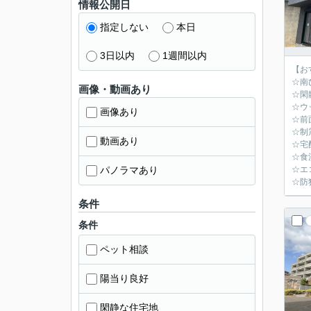
情報公開日
指定しない
本日
3日以内
1週間以内
【お
☆南
画像・動画あり
☆閑
☆ウ
画像あり
☆前
☆制
動画あり
☆宅
☆食
パノラマあり
☆エ
☆防
条件
条件
ペット相談
陽当り良好
閑静な住宅地