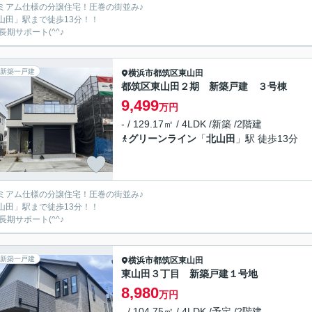
ミアム仕様の分譲住宅！圧巻の街並み♪
山田」駅まで徒歩13分！！
長期サポート(^^♪
新築一戸建
横浜市都筑区
東山田
都筑区東山田２期 新築戸建 ３号棟
9,499
万円
- / 129.17㎡ / 4LDK /新築 /2階建
グリーンライン
「
北山田
」駅 徒歩13分
ミアム仕様の分譲住宅！圧巻の街並み♪
山田」駅まで徒歩13分！！
長期サポート(^^♪
新築一戸建
横浜市都筑区
東山田
東山田３丁目 新築戸建１号地
8,980
万円
- / 104.75㎡ / 4LDK /予定 /2階建