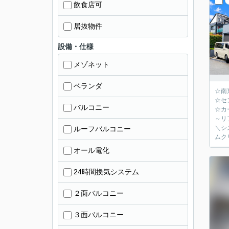
飲食店可
居抜物件
設備・仕様
メゾネット
ベランダ
☆南
☆セ
バルコニー
☆カ
～リ
＼シ
ルーフバルコニー
ムク
オール電化
24時間換気システム
２面バルコニー
３面バルコニー