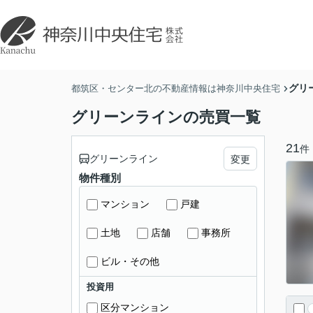
グリ
都筑区・センター北の不動産情報は神奈川中央住宅
グリーンラインの売買一覧
21
件
グリーンライン
変更
物件種別
マンション
戸建
土地
店舗
事務所
ビル・その他
投資用
区分マンション