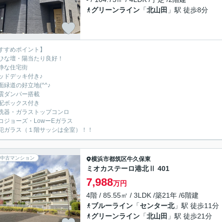
グリーンライン
「
北山田
」駅 徒歩8分
すすめポイント】
ひな壇・陽当たり良好！
静な住宅街
ッドデッキ付き♪
面緑道の好立地(^^♪
震ダンパー搭載
配ボックス付き
洗器・ガラストップコンロ
コジョーズ・LowーEガラス
犯ガラス（１階サッシは全室）！！
中古マンション
横浜市都筑区
牛久保東
ミオカステーロ港北Ⅱ 401
7,988
万円
4階 / 85.55㎡ / 3LDK /築21年 /6階建
ブルーライン
「
センター北
」駅 徒歩11分
グリーンライン
「
北山田
」駅 徒歩21分