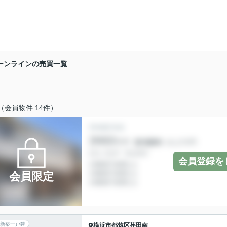
ーンラインの売買一覧
（会員物件 14件）
会員登録を
会員限定
新築一戸建
横浜市都筑区
荏田南