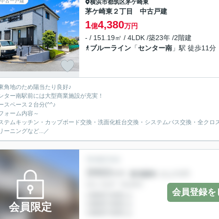
中古一戸建
横浜市都筑区
茅ケ崎東
茅ケ崎東２丁目 中古戸建
1
4,380
億
万円
- / 151.19㎡ / 4LDK /築23年 /2階建
ブルーライン
「
センター南
」駅 徒歩11分
東角地のため陽当たり良好♪
ンター南駅前には大型商業施設が充実！
ースペース２台分(^^♪
フォーム内容～
ステムキッチン・カップボード交換・洗面化粧台交換・システムバス交換・全クロ
リーニングなど...／
会員登録を
会員限定