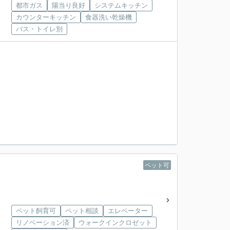
都市ガス
陽当り良好
システムキッチン
カウンターキッチン
食器洗い乾燥機
バス・トイレ別
ペット可
ペット飼育可
ペット相談
エレベーター
リノベーション済
ウォークインクロゼット