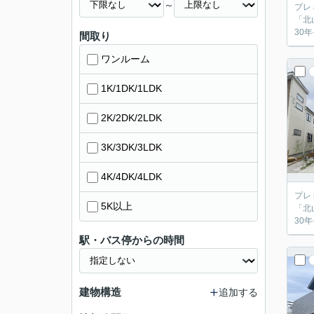
～
プレ
「北
30年
間取り
ワンルーム
1K/1DK/1LDK
2K/2DK/2LDK
3K/3DK/3LDK
4K/4DK/4LDK
プレ
5K以上
「北
30年
駅・バス停からの時間
建物構造
追加する