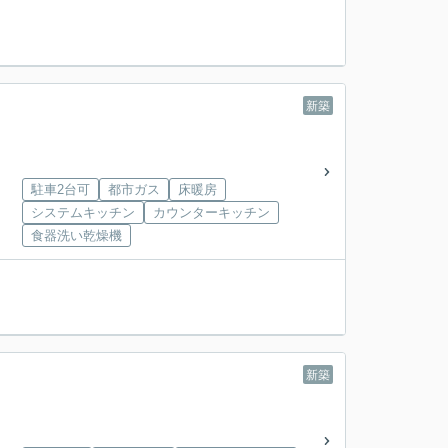
新築
駐車2台可
都市ガス
床暖房
システムキッチン
カウンターキッチン
食器洗い乾燥機
新築