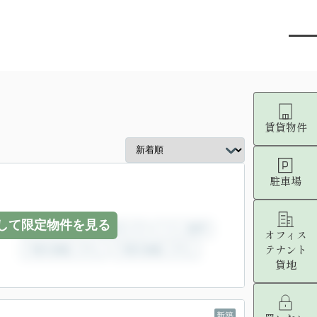
賃貸物件
駐車場
して限定物件を見る
オフィス
テナント
貸地
新築