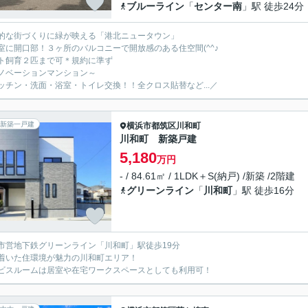
ブルーライン
「
センター南
」駅 徒歩24分
的な街づくりに緑が映える「港北ニュータウン」
室に開口部！３ヶ所のバルコニーで開放感のある住空間(^^♪
ト飼育２匹まで可＊規約に準ず
ノベーションマンション～
ッチン・洗面・浴室・トイレ交換！！全クロス貼替など...／
新築一戸建
横浜市都筑区
川和町
川和町 新築戸建
5,180
万円
- / 84.61㎡ / 1LDK＋S(納戸) /新築 /2階建
グリーンライン
「
川和町
」駅 徒歩16分
市営地下鉄グリーンライン「川和町」駅徒歩19分
着いた住環境が魅力の川和町エリア！
ビスルームは居室や在宅ワークスペースとしても利用可！