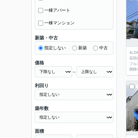
一棟アパート
一棟マンション
新築・中古
指定しない
新築
中古
4LD
荏田
価格
フル
閑静
～
利回り
築年数
面積