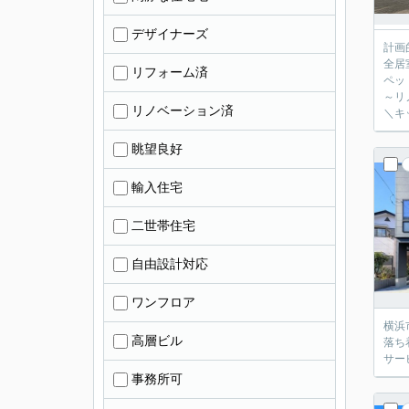
デザイナーズ
計画
全居
リフォーム済
ペッ
～リ
リノベーション済
＼キ
眺望良好
輸入住宅
二世帯住宅
自由設計対応
ワンフロア
横浜
高層ビル
落ち
サー
事務所可