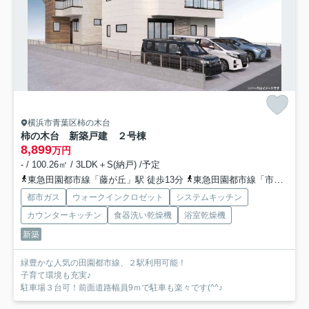
横浜市青葉区柿の木台
柿の木台 新築戸建 ２号棟
8,899
万円
- / 100.26㎡ / 3LDK＋S(納戸) /予定
東急田園都市線「藤が丘」駅 徒歩13分
東急田園都市線「市が尾」駅 徒歩17分
都市ガス
ウォークインクロゼット
システムキッチン
カウンターキッチン
食器洗い乾燥機
浴室乾燥機
新築
緑豊かな人気の田園都市線、２駅利用可能！
子育て環境も充実♪
駐車場３台可！前面道路幅員9ｍで駐車も楽々です(^^♪