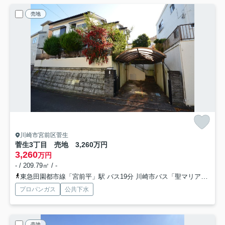
売地
川崎市宮前区菅生
菅生3丁目 売地 3,260万円
3,260
万円
- / 209.79㎡ / -
東急田園都市線「宮前平」駅 バス19分 川崎市バス「聖マリアンナ医大下」 停歩4分
プロパンガス
公共下水
売地