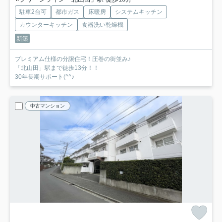
駐車2台可
都市ガス
床暖房
システムキッチン
カウンターキッチン
食器洗い乾燥機
新築
プレミアム仕様の分譲住宅！圧巻の街並み♪
「北山田」駅まで徒歩13分！！
30年長期サポート(^^♪
中古マンション