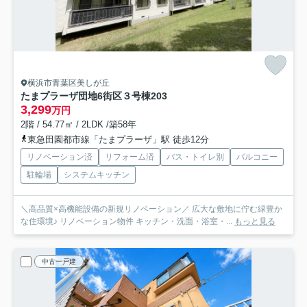
横浜市青葉区美しが丘
たまプラーザ団地6街区３号棟
203
3,299
万円
2階 / 54.77㎡ / 2LDK /築58年
東急田園都市線「たまプラーザ」駅 徒歩12分
リノベーション済
リフォーム済
バス・トイレ別
バルコニー
駐輪場
システムキッチン
＼高品質×高機能設備の新規リノベーション／ 広大な敷地に佇む緑豊か
な住環境♪ リノベーション物件 キッチン・洗面・浴室・...
もっと見る
中古一戸建