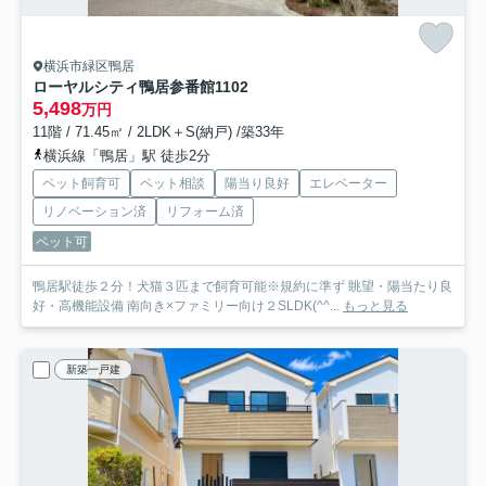
横浜市緑区鴨居
ローヤルシティ鴨居参番館
1102
5,498
万円
11階 / 71.45㎡ / 2LDK＋S(納戸) /築33年
横浜線「鴨居」駅 徒歩2分
ペット飼育可
ペット相談
陽当り良好
エレベーター
リノベーション済
リフォーム済
ペット可
鴨居駅徒歩２分！犬猫３匹まで飼育可能※規約に準ず 眺望・陽当たり良
好・高機能設備 南向き×ファミリー向け２SLDK(^^...
もっと見る
新築一戸建