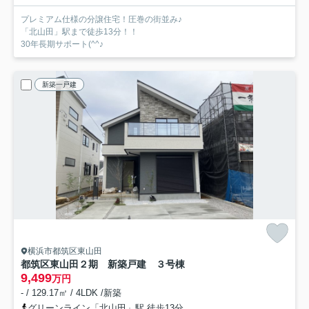
プレミアム仕様の分譲住宅！圧巻の街並み♪
「北山田」駅まで徒歩13分！！
30年長期サポート(^^♪
新築一戸建
横浜市都筑区東山田
都筑区東山田２期 新築戸建 ３号棟
9,499
万円
- / 129.17㎡ / 4LDK /新築
グリーンライン「北山田」駅 徒歩13分