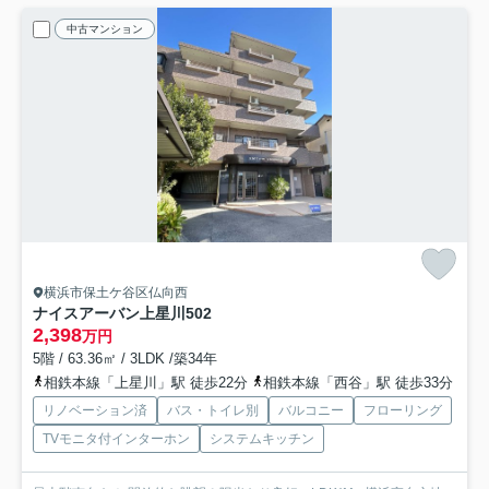
中古マンション
横浜市保土ケ谷区仏向西
ナイスアーバン上星川
502
2,398
万円
5階 / 63.36㎡ / 3LDK /築34年
相鉄本線「上星川」駅 徒歩22分
相鉄本線「西谷」駅 徒歩33分
リノベーション済
バス・トイレ別
バルコニー
フローリング
TVモニタ付インターホン
システムキッチン