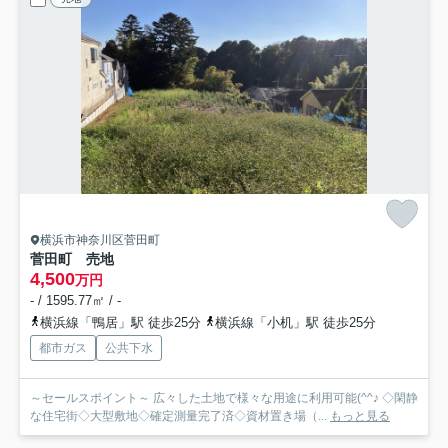
横浜市神奈川区菅田町
菅田町 売地
4,500
万円
- / 1595.77㎡ / -
横浜線「鴨居」駅 徒歩25分
横浜線「小机」駅 徒歩25分
都市ガス
公共下水
～セールスポイント～ 広々した土地で様々な用途に利用可能(^^♪ ◇閑静
な住宅街◇大型敷地◇確定測量完了済◇資材置き場（...
もっと見る