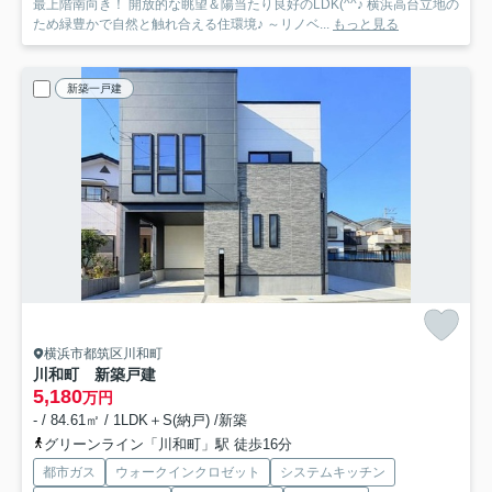
最上階南向き！ 開放的な眺望＆陽当たり良好のLDK(^^♪ 横浜高台立地の
ため緑豊かで自然と触れ合える住環境♪ ～リノベ...
もっと見る
新築一戸建
横浜市都筑区川和町
川和町 新築戸建
5,180
万円
- / 84.61㎡ / 1LDK＋S(納戸) /新築
グリーンライン「川和町」駅 徒歩16分
都市ガス
ウォークインクロゼット
システムキッチン