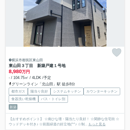
横浜市都筑区東山田
東山田３丁目 新築戸建１号地
8,980
万円
- / 104.75㎡ / 4LDK /予定
グリーンライン「北山田」駅 徒歩8分
都市ガス
陽当り良好
システムキッチン
カウンターキッチン
食器洗い乾燥機
バス・トイレ別
新築
【おすすめポイント】 ☆南ひな壇・陽当たり良好！ ☆閑静な住宅街 ☆
ウッドデッキ付き♪ ☆前面緑道の好立地(^^♪ ☆制...
もっと見る