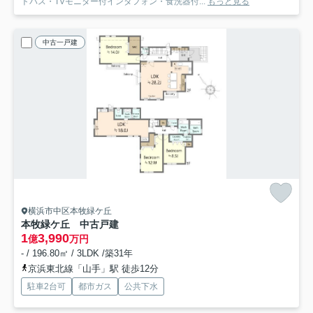
トバス・TVモニター付インタフォン・食洗器付...
もっと見る
中古一戸建
横浜市中区本牧緑ケ丘
本牧緑ケ丘 中古戸建
1
3,990
億
万円
- / 196.80㎡ / 3LDK /築31年
京浜東北線「山手」駅 徒歩12分
駐車2台可
都市ガス
公共下水