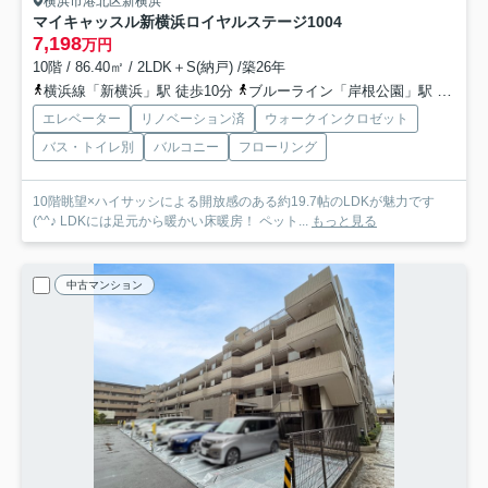
横浜市港北区新横浜
マイキャッスル新横浜ロイヤルステージ
1004
7,198
万円
10階 / 86.40㎡ / 2LDK＋S(納戸) /築26年
横浜線「新横浜」駅 徒歩10分
ブルーライン「岸根公園」駅 徒歩13分
エレベーター
リノベーション済
ウォークインクロゼット
バス・トイレ別
バルコニー
フローリング
10階眺望×ハイサッシによる開放感のある約19.7帖のLDKが魅力です
(^^♪ LDKには足元から暖かい床暖房！ ペット...
もっと見る
中古マンション