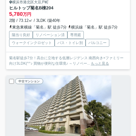
横浜市港北区大豆戸町
ヒルトップ菊名B棟
204
5,780
万円
2階 / 73.12㎡ / 3LDK /築40年
東急東横線「菊名」駅 徒歩7分
横浜線「菊名」駅 徒歩7分
陽当り良好
リノベーション済
専用庭
ウォークインクロゼット
バス・トイレ別
バルコニー
菊名駅徒歩7分！高台に立地する低層レジデンス 南西向き×ファミリー
向け3LDK(^^♪ 買物が便利な住環境♪ ～リノベー...
もっと見る
中古マンション