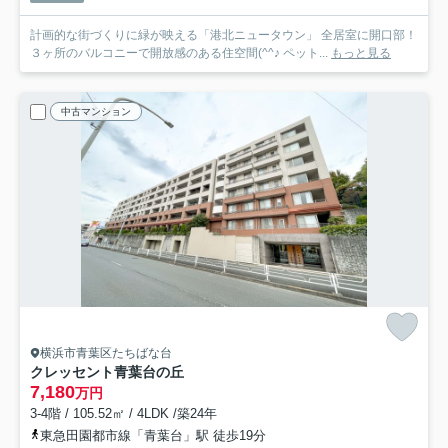
計画的な街づくりに緑が映える「港北ニュータウン」 全居室に開口部！
３ヶ所のバルコニーで開放感のある住空間(^^♪ ペット...
もっと見る
中古マンション
横浜市青葉区たちばな台
クレッセント青葉台の丘
7,180
万円
3-4階 / 105.52㎡ / 4LDK /築24年
東急田園都市線「青葉台」駅 徒歩19分