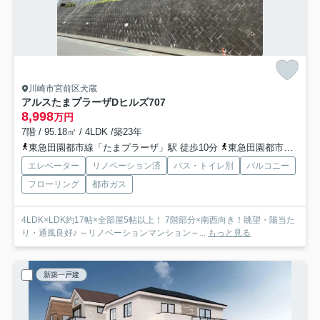
川崎市宮前区犬蔵
アルスたまプラーザDヒルズ
707
8,998
万円
7階 / 95.18㎡ / 4LDK /築23年
東急田園都市線「たまプラーザ」駅 徒歩10分
東急田園都市線「鷺沼」駅 徒歩10分
エレベーター
リノベーション済
バス・トイレ別
バルコニー
フローリング
都市ガス
4LDK×LDK約17帖×全部屋5帖以上！ 7階部分×南西向き！眺望・陽当た
り・通風良好♪ ～リノベーションマンション～...
もっと見る
新築一戸建