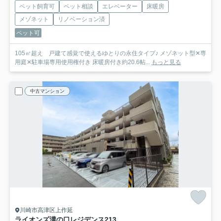
ペット飼育可
ペット相談
エレベーター
床暖房
メゾネット
リノベーション済
ペット可
105㎡超え 戸建て感覚で使えるゆとりの永住タイプ♪ メゾネット型✕専
用庭✕駐車場専用使用権付き 床暖房付き約20.6帖...
もっと見る
中古マンション
川崎市高津区上作延
ライオンズ溝の口レジデンス
213