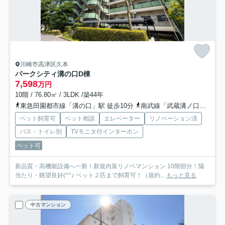
川崎市高津区久本
パークシティ溝の口D棟
7,598
万円
10階 / 76.80㎡ / 3LDK /築44年
東急田園都市線「溝の口」駅 徒歩10分
南武線「武蔵溝ノ口」駅 徒歩10分
ペット飼育可
ペット相談
エレベーター
リノベーション済
バス・トイレ別
TVモニタ付インターホン
ペット可
新品質・高機能設備へ一新！新規内装リノベマンション 10階部分！陽
当たり・眺望良好(^^♪ ペット２匹まで飼育可！（規約...
もっと見る
中古マンション