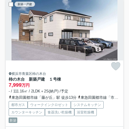
新築一戸建
横浜市青葉区柿の木台
柿の木台 新築戸建 １号棟
7,999
万円
- / 111.16㎡ / 2LDK＋2S(納戸) /予定
東急田園都市線「藤が丘」駅 徒歩13分
東急田園都市線「市が尾」駅 徒歩17分
都市ガス
ウォークインクロゼット
システムキッチン
カウンターキッチン
食器洗い乾燥機
浴室乾燥機
新築