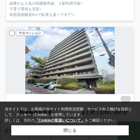
緑豊かな人気の田園都市線、２駅利用可能！
子育て環境も充実♪
前面道路幅員9ｍで駐車も楽々です(^^♪
中古マンション
川崎市川崎区宮前町
当サイトでは、お客様の当サイト利用状況把握、サービス向上検討を目的と
検索条件を変更
まとめてお問い合わせ
コスモ川崎宮前町
603
して、クッキー（Cookie）を使用しています。
6,798
詳しくは、当社の
「Cookieの取扱いについて」
をご確認ください。
万円
オフィス
買いたい
6階 / 67.82㎡ / 3LDK /築25年
賃貸物件
駐車場
閉じる
テナント貸地
会員登録
京急大師線「京急川崎」駅 徒歩12分
東海道本線「川崎」駅 徒歩12分