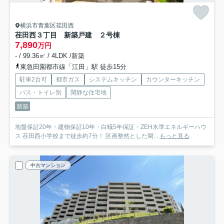
横浜市青葉区荏田西
荏田西３丁目 新築戸建 ２号棟
7,890
万円
- / 99.36㎡ / 4LDK /新築
東急田園都市線「江田」駅 徒歩15分
駐車2台可
都市ガス
システムキッチン
カウンターキッチン
バス・トイレ別
閑静な住宅地
新築
地盤保証20年・建物保証10年・白蟻5年保証・ZEH水準エネルギーハウ
ス 荏田西小学校まで徒歩約7分！ 区画整然とした閑...
もっと見る
中古マンション