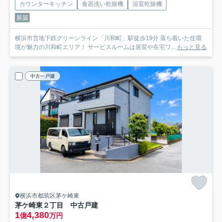
カウンターキッチン
食器洗い乾燥機
浴室乾燥機
新築
横浜市営地下鉄グリーンライン「川和町」駅徒歩19分 落ち着いた住環
境が魅力の川和町エリア！ サービスルームは居室や在宅ワ...
もっと見る
中古一戸建
横浜市都筑区茅ケ崎東
茅ケ崎東２丁目 中古戸建
1
4,380
億
万円