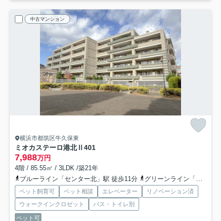
中古マンション
横浜市都筑区牛久保東
ミオカステーロ港北Ⅱ
401
7,988
万円
4階 / 85.55㎡ / 3LDK /築21年
ブルーライン「センター北」駅 徒歩11分
グリーンライン「北山田」駅 徒歩21分
ペット飼育可
ペット相談
エレベーター
リノベーション済
ウォークインクロゼット
バス・トイレ別
ペット可