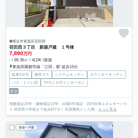
横浜市青葉区荏田西
荏田西３丁目 新築戸建 １号棟
7,890
万円
- / 99.36㎡ / 4LDK /新築
東急田園都市線「江田」駅 徒歩15分
駐車2台可
都市ガス
システムキッチン
カウンターキッチン
バス・トイレ別
TVモニタ付インターホン
新築
地盤保証20年・建物保証10年・白蟻5年保証・ZEH水準エネルギーハウ
ス 荏田西小学校まで徒歩約7分！ 区画整然とした閑...
もっと見る
新築一戸建