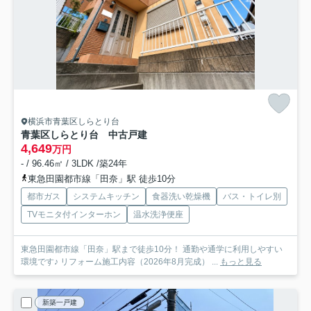
横浜市青葉区しらとり台
青葉区しらとり台 中古戸建
4,649
万円
- / 96.46㎡ / 3LDK /築24年
東急田園都市線「田奈」駅 徒歩10分
都市ガス
システムキッチン
食器洗い乾燥機
バス・トイレ別
TVモニタ付インターホン
温水洗浄便座
東急田園都市線「田奈」駅まで徒歩10分！ 通勤や通学に利用しやすい
環境です♪ リフォーム施工内容（2026年8月完成） ...
もっと見る
新築一戸建