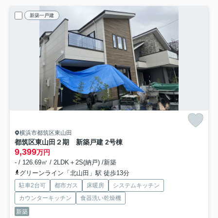
新築一戸建
横浜市都筑区東山田
都筑区東山田２期 新築戸建 2号棟
9,399
万円
- / 126.69㎡ / 2LDK＋2S(納戸) /新築
グリーンライン「北山田」駅 徒歩13分
駐車2台可
都市ガス
床暖房
システムキッチン
カウンターキッチン
食器洗い乾燥機
新築