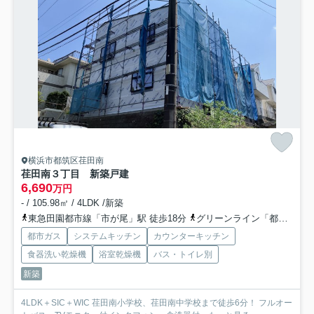
横浜市都筑区荏田南
荏田南３丁目 新築戸建
6,690
万円
- / 105.98㎡ / 4LDK /新築
東急田園都市線「市が尾」駅 徒歩18分
グリーンライン「都筑ふれあいの丘」駅 徒歩19分
都市ガス
システムキッチン
カウンターキッチン
食器洗い乾燥機
浴室乾燥機
バス・トイレ別
新築
4LDK＋SIC＋WIC 荏田南小学校、荏田南中学校まで徒歩6分！ フルオー