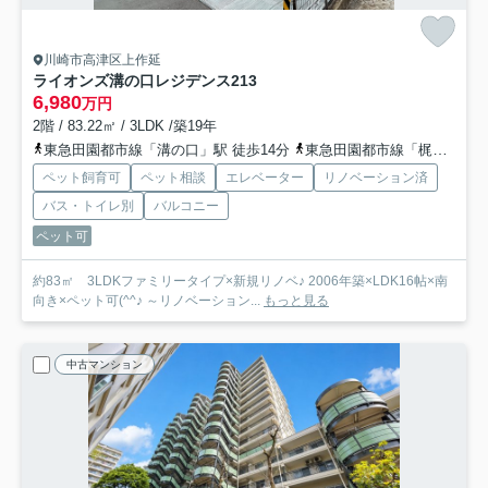
川崎市高津区上作延
ライオンズ溝の口レジデンス
213
6,980
万円
2階 / 83.22㎡ / 3LDK /築19年
東急田園都市線「溝の口」駅 徒歩14分
東急田園都市線「梶が谷」駅 徒歩11分
ペット飼育可
ペット相談
エレベーター
リノベーション済
バス・トイレ別
バルコニー
ペット可
約83㎡ 3LDKファミリータイプ×新規リノベ♪ 2006年築×LDK16帖×南
向き×ペット可(^^♪ ～リノベーション...
もっと見る
中古マンション