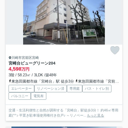
川崎市宮前区宮崎
宮崎台ビューグリーン
204
4,598
万円
3階 / 58.23㎡ / 3LDK /築48年
東急田園都市線「宮崎台」駅 徒歩3分
東急田園都市線「宮前平」駅 徒歩12分
エレベーター
リノベーション済
専用庭
バス・トイレ別
バルコニー
電気有
交通・生活利便性と自然が調和する「宮崎台」駅徒歩3分！ 約46㎡専用
庭(^^♪ 平置き駐車場使用権付き住戸♪ ～リノベー...
もっと見る