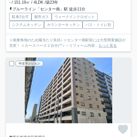
- / 151.19㎡ / 4LDK /築23年
ブルーライン「センター南」駅 徒歩11分
駐車2台可
都市ガス
ウォークインクロゼット
システムキッチン
カウンターキッチン
バス・トイレ別
☆南東角地のため陽当たり良好♪ ☆センター南駅前には大型商業施設が
充実！ ☆カースペース２台分(^^♪ ～リフォーム内容...
もっと見る
中古マンション