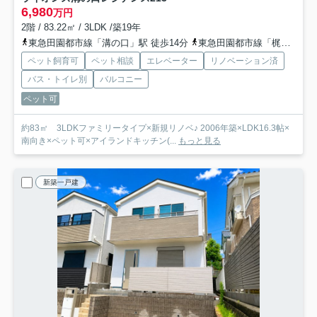
6,980
万円
2階 / 83.22㎡ / 3LDK /築19年
東急田園都市線「溝の口」駅 徒歩14分
東急田園都市線「梶が谷」駅 徒歩11分
ペット飼育可
ペット相談
エレベーター
リノベーション済
バス・トイレ別
バルコニー
ペット可
約83㎡ 3LDKファミリータイプ×新規リノベ♪ 2006年築×LDK16.3帖×
南向き×ペット可×アイランドキッチン(...
もっと見る
新築一戸建